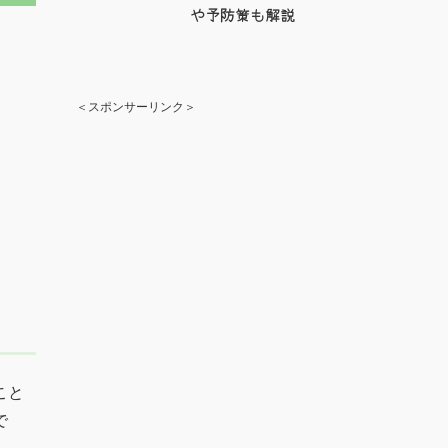
や予防策も解説
＜スポンサーリンク＞
こと
で