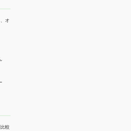
ち、オ
ん
ー
、比較