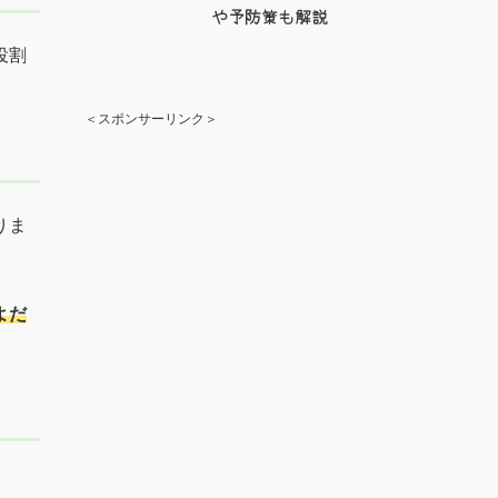
や予防策も解説
役割
＜スポンサーリンク＞
りま
よだ