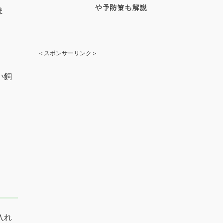
や予防策も解説
ま
。
＜スポンサーリンク＞
い飼
入れ