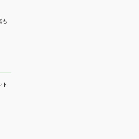
庭も
ット
。